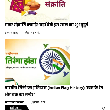
मकर संक्रांति क्या है? यहाँ देखें इस साल का शुभ मुहूर्त
प्रकाश साहू
समय: 7 मि.
भारतीय तिरंगे का इतिहास (Indian Flag History): ध्‍वज के रंग
और चक्र का सन्देश
डिगाराम देवांगन
समय: 6 मि.
धर्म ज्ञान